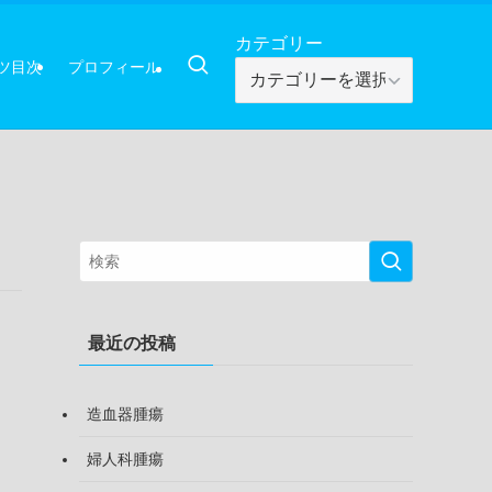
カテゴリー
ツ目次
プロフィール
カ
テ
ゴ
リ
ー
最近の投稿
造血器腫瘍
婦人科腫瘍